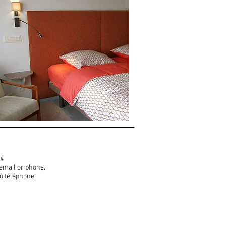
54
 email or phone.
ù téléphone.