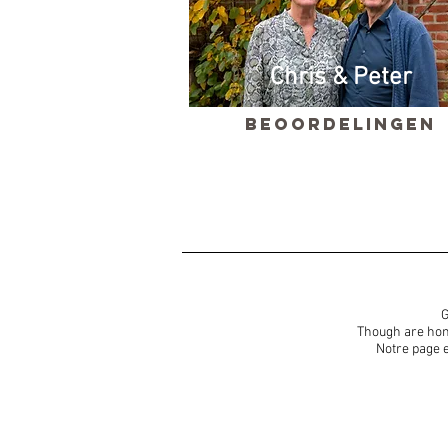
Chris & Peter
Beoordelingen
G
Though are home
Notre page 