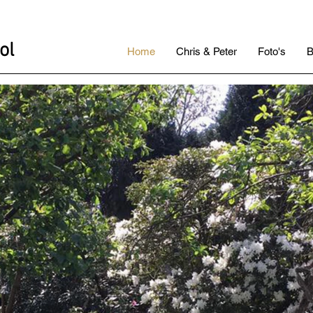
ol
Home
Chris & Peter
Foto's
B